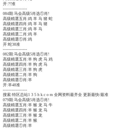
开:??准
-----------------
084期:马会高级5肖选①肖!
高级精選五肖:鸡 羊 马 猪 蛇
高级精選四肖:鸡 羊 马 猪
高级精選三肖:鸡 羊 马
高级精選二肖:鸡 羊
高级精選①肖:鸡
开:蛇38准
-----------------
082期:马会高级5肖选①肖!
高级精選五肖:羊 狗 虎 马 鸡
高级精選四肖:羊 狗 虎 马
高级精選三肖:羊 狗 虎
高级精選二肖:羊 狗
高级精選①肖:羊
开:羊48准
-----------------
搜索:特区总站1 3 5 h k.c o m 全网资料最齐全 更新最快/最准
079期:马会高级5肖选①肖!
高级精選五肖:羊 猴 龙 马 牛
高级精選四肖:羊 猴 龙 马
高级精選三肖:羊 猴 龙
高级精選二肖:羊 猴
高级精選①肖:羊