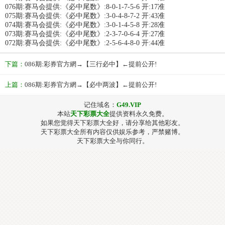
076期:赛马会提供:《必中尾数》:8-0-1-7-5-6 开:17准
075期:赛马会提供:《必中尾数》:3-0-4-8-7-2 开:43准
074期:赛马会提供:《必中尾数》:3-0-1-4-5-8 开:28准
073期:赛马会提供:《必中尾数》:2-3-7-0-6-4 开:27准
072期:赛马会提供:《必中尾数》:2-5-6-4-8-0 开:44准
下篇：
086期:彩券官方網→【三行必中】←提前公开!
上篇：
086期:彩券官方網→【必中两波】←提前公开!
记住域名：
G49.VIP
本站
天下彩票大全
提供资料永久免费。
如果您觉得天下彩票大全好，请分享给其他彩友。
天下彩票大全所有内容仅供娱乐参考，严禁赌博。
天下彩票大全与你同行。