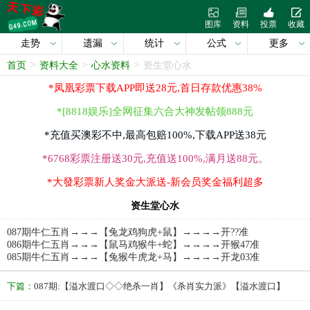
图库
资料
投票
收藏
走势
遗漏
统计
公式
更多
>
>
>
首页
资料大全
心水资料
资生堂心水
*凤凰彩票下载APP即送28元,首日存款优惠38%
*[8818娱乐]全网征集六合大神发帖领888元
*充值买澳彩不中,最高包赔100%,下载APP送38元
*6768彩票注册送30元,充值送100%,满月送88元。
*大發彩票新人奖金大派送-新会员奖金福利超多
资生堂心水
087期牛仁五肖→→→【兔龙鸡狗虎+鼠】→→→→开??准
086期牛仁五肖→→→【鼠马鸡猴牛+蛇】→→→→开猴47准
085期牛仁五肖→→→【兔猴牛虎龙+马】→→→→开龙03准
下篇：
087期:【溢水渡口◇◇绝杀一肖】《杀肖实力派》【溢水渡口】