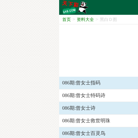
>
>
首页
资料大全
黑白Ｄ图
086期:曾女士指码
086期:曾女士特码诗
086期:曾女士诗
086期:曾女士救世明珠
086期:曾女士百灵鸟