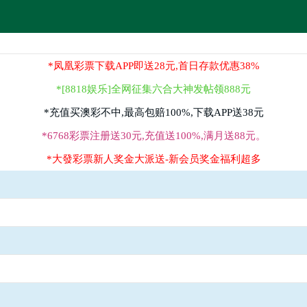
*凤凰彩票下载APP即送28元,首日存款优惠38%
*[8818娱乐]全网征集六合大神发帖领888元
*充值买澳彩不中,最高包赔100%,下载APP送38元
*6768彩票注册送30元,充值送100%,满月送88元。
*大發彩票新人奖金大派送-新会员奖金福利超多