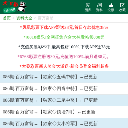
图库
资料
投票
收藏
>
>
首页
资料大全
百万富翁
*凤凰彩票下载APP即送28元,首日存款优惠38%
*[8818娱乐]全网征集六合大神发帖领888元
*充值买澳彩不中,最高包赔100%,下载APP送38元
*6768彩票注册送30元,充值送100%,满月送88元。
*大發彩票新人奖金大派送-新会员奖金福利超多
086期:百万富翁→【独家◇五码中特】←已更新
086期:百万富翁→【独家◇四肖中特】←已更新
086期:百万富翁→【独家◇二尾中奖】←已更新
086期:百万富翁→【独家◇镇坛7肖】←已更新
086期:百万富翁→【独家◇大小将军】←已更新