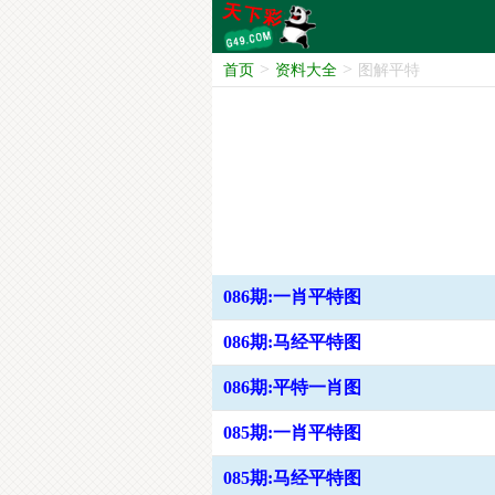
>
>
首页
资料大全
图解平特
086期:一肖平特图
086期:马经平特图
086期:平特一肖图
085期:一肖平特图
085期:马经平特图