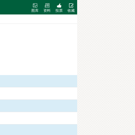
图库
资料
投票
收藏