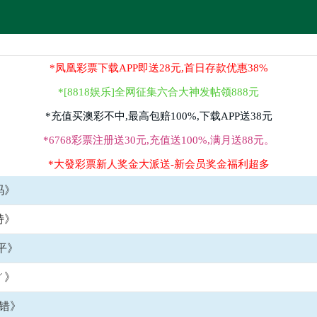
*凤凰彩票下载APP即送28元,首日存款优惠38%
*[8818娱乐]全网征集六合大神发帖领888元
*充值买澳彩不中,最高包赔100%,下载APP送38元
*6768彩票注册送30元,充值送100%,满月送88元。
*大發彩票新人奖金大派送-新会员奖金福利超多
码》
特》
平》
↙》
无错》