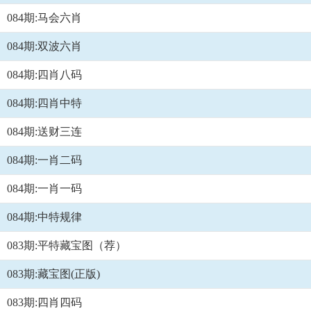
084期:马会六肖
084期:双波六肖
084期:四肖八码
084期:四肖中特
084期:送财三连
084期:一肖二码
084期:一肖一码
084期:中特规律
083期:平特藏宝图（荐）
083期:藏宝图(正版)
083期:四肖四码